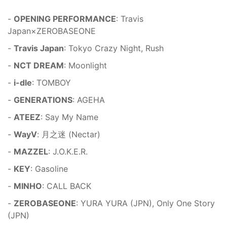
-
OPENING PERFORMANCE
: Travis
Japan×ZEROBASEONE
-
Travis Japan
: Tokyo Crazy Night, Rush
-
NCT DREAM
: Moonlight
-
i-dle
: TOMBOY
-
GENERATIONS
: AGEHA
-
ATEEZ
: Say My Name
-
WayV
: 月之迷 (Nectar)
-
MAZZEL
: J.O.K.E.R.
-
KEY
: Gasoline
-
MINHO
: CALL BACK
-
ZEROBASEONE
: YURA YURA (JPN), Only One Story
(JPN)