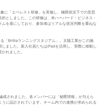
を対象に「エベレスト研修」を実施し、極限状況下での意思
目的としました。この研修は、米ハーバード・ビジネス・
ラムを基にしており、参加者はリアルな状況判断を重ねな
K内にある「Brilliaランニングスタジアム」。太陽工業がこの施
しました。新入社員たちはiPadを活用し、実際に移動し
置かれました。
が編成されました。各メンバーには「秘匿情報」が与えら
ように設計されています。チーム内での連携が求められる