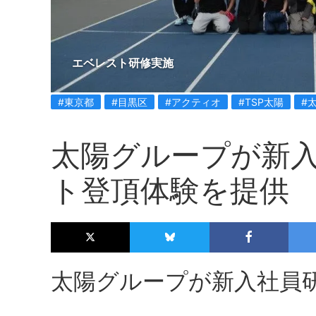
エベレスト研修実施
#東京都
#目黒区
#アクティオ
#TSP太陽
#
太陽グループが新
ト登頂体験を提供
太陽グループが新入社員