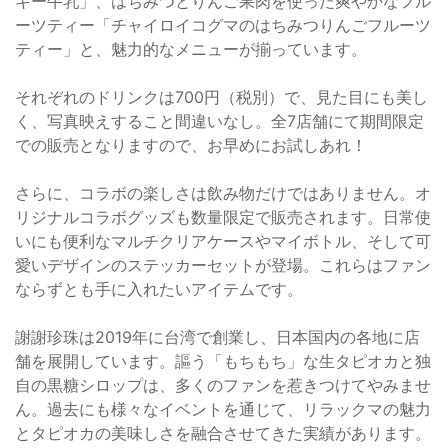
キー牛乳」、はちみつとりんご果肉を使った爽やかなフル
ーツティー「チャイロイコグマのはちみつりんごフルーツ
ティー」と、魅力的なメニューが揃っています。
それぞれのドリンクは700円（税別）で、見た目にも美し
く、写真映えすること間違いなし。全7店舗にて期間限定
での販売となりますので、お早めにお試しあれ！
さらに、コラボの楽しさは飲み物だけではありません。オ
リジナルコラボグッズも数量限定で販売されます。日常使
いにも便利なマルチクリアケースやマイボトル、そして可
愛いデザインのステッカーセットが登場。これらはファン
ならずとも手に入れたいアイテムです。
謝謝珍珠は2019年に台湾で創業し、日本国内の各地に店
舗を展開しています。謳う「もちもち」な生タピオカと独
自の黒糖シロップは、多くのファンを惹きつけてやみませ
ん。過去にも様々なイベントを通じて、リラックマの魅力
とタピオカの美味しさを融合させてきた実績があります。