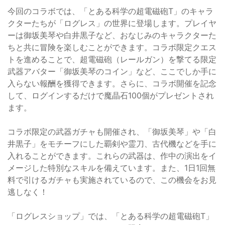
今回のコラボでは、「とある科学の超電磁砲T」のキャラ
クターたちが「ログレス」の世界に登場します。プレイヤ
ーは御坂美琴や白井黒子など、おなじみのキャラクターた
ちと共に冒険を楽しむことができます。コラボ限定クエス
トを進めることで、超電磁砲（レールガン）を撃てる限定
武器アバター「御坂美琴のコイン」など、ここでしか手に
入らない報酬を獲得できます。さらに、コラボ開催を記念
して、ログインするだけで魔晶石100個がプレゼントされ
ます。
コラボ限定の武器ガチャも開催され、「御坂美琴」や「白
井黒子」をモチーフにした覇剣や霊刀、古代機などを手に
入れることができます。これらの武器は、作中の演出をイ
メージした特別なスキルを備えています。また、1日1回無
料で引けるガチャも実施されているので、この機会をお見
逃しなく！
「ログレスショップ」では、「とある科学の超電磁砲T」