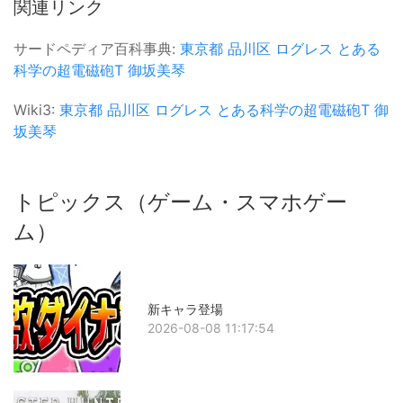
関連リンク
サードペディア百科事典:
東京都
品川区
ログレス
とある
科学の超電磁砲T
御坂美琴
Wiki3:
東京都
品川区
ログレス
とある科学の超電磁砲T
御
坂美琴
トピックス（ゲーム・スマホゲー
ム）
新キャラ登場
2026-08-08 11:17:54