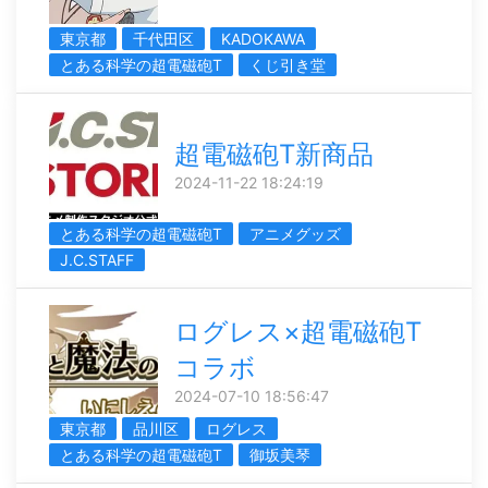
東京都
千代田区
KADOKAWA
とある科学の超電磁砲T
くじ引き堂
超電磁砲T新商品
2024-11-22 18:24:19
とある科学の超電磁砲T
アニメグッズ
J.C.STAFF
ログレス×超電磁砲T
コラボ
2024-07-10 18:56:47
東京都
品川区
ログレス
とある科学の超電磁砲T
御坂美琴