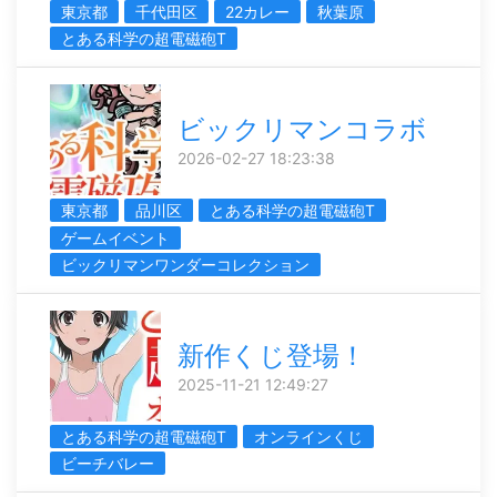
東京都
千代田区
22カレー
秋葉原
とある科学の超電磁砲T
ビックリマンコラボ
2026-02-27 18:23:38
東京都
品川区
とある科学の超電磁砲T
ゲームイベント
ビックリマンワンダーコレクション
新作くじ登場！
2025-11-21 12:49:27
とある科学の超電磁砲T
オンラインくじ
ビーチバレー