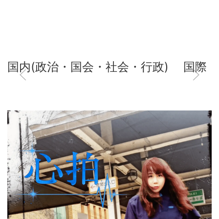
国内(政治・国会・社会・行政)
国際