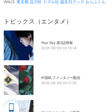
Wiki3:
東京都
品川区
ドズル社
誕生日グッズ
おらふくん
トピックス（エンタメ）
Your Sky 第3話情報
2026-08-09 02:19:18
中国BLファンタジー配信
2026-08-09 00:11:20