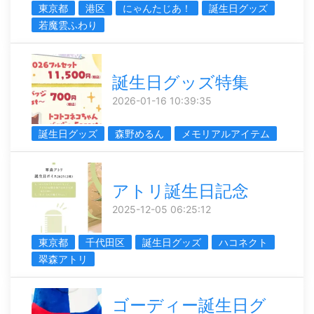
東京都
港区
にゃんたじあ！
誕生日グッズ
若魔雲ふわり
誕生日グッズ特集
2026-01-16 10:39:35
誕生日グッズ
森野めるん
メモリアルアイテム
アトリ誕生日記念
2025-12-05 06:25:12
東京都
千代田区
誕生日グッズ
ハコネクト
翠森アトリ
ゴーディー誕生日グ