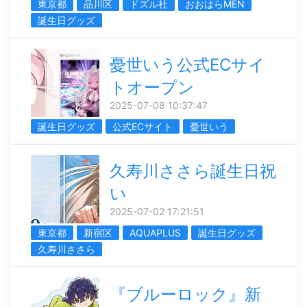
東京都
品川区
ドズル社
おおはらMEN
誕生日グッズ
憂世いう公式ECサイ
トオープン
2025-07-08 10:37:47
誕生日グッズ
公式ECサイト
憂世いう
久寿川ささら誕生日祝
い
2025-07-02 17:21:51
東京都
新宿区
AQUAPLUS
誕生日グッズ
久寿川ささら
『ブルーロック』新