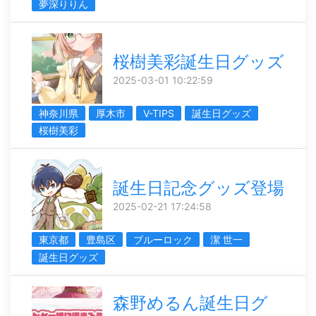
夢深りりん
桜樹美彩誕生日グッズ
2025-03-01 10:22:59
神奈川県
厚木市
V-TIPS
誕生日グッズ
桜樹美彩
誕生日記念グッズ登場
2025-02-21 17:24:58
東京都
豊島区
ブルーロック
潔 世一
誕生日グッズ
森野めるん誕生日グ