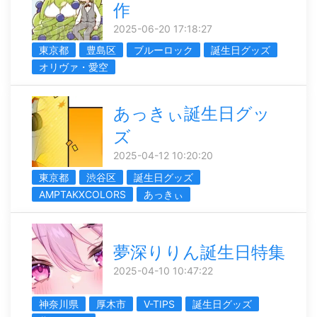
作
2025-06-20 17:18:27
東京都
豊島区
ブルーロック
誕生日グッズ
オリヴァ・愛空
あっきぃ誕生日グッ
ズ
2025-04-12 10:20:20
東京都
渋谷区
誕生日グッズ
AMPTAKXCOLORS
あっきぃ
夢深りりん誕生日特集
2025-04-10 10:47:22
神奈川県
厚木市
V-TIPS
誕生日グッズ