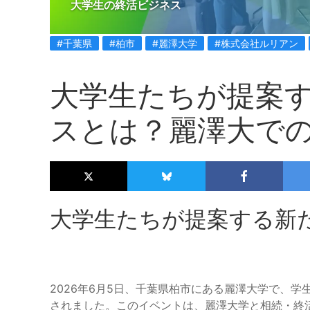
大学生の終活ビジネス
#千葉県
#柏市
#麗澤大学
#株式会社ルリアン
大学生たちが提案
スとは？麗澤大で
大学生たちが提案する新
2026年6月5日、千葉県柏市にある麗澤大学で、
されました。このイベントは、麗澤大学と相続・終