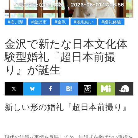
金沢で新たな婚礼体験
2026-06-01 17:06:56
#石川県
#金沢市
#金沢
#地毛結い
#婚礼体験
金沢で新たな日本文化体
験型婚礼『超日本前撮
り』が誕生
新しい形の婚礼『超日本前撮り』
現代の結婚式事情を反映してか、結婚式を挙げない選択を