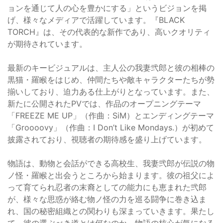
ョンを通じて人の心を豊かにする」というビジョンを掲
げ、様々なメディアで活躍しています。『BLACK
TORCH』は、その代表的な新作であり、高いクオリティ
が期待されています。
最新のキービジュアルは、主人公の我妻弐郎と彼の相棒の
黒猫・羅睺をはじめ、仲間たちや敵キャラクターたちが勢
揃いしており、迫力ある仕上がりとなっています。また、
新たに公開されたPVでは、作品のオープニングテーマ
「FREEZE ME UP」（作曲：SiM）とエンディングテーマ
「Groooovy」（作曲：I Don’t Like Mondays.）が初めて
披露されており、視聴者の期待感を盛り上げています。
物語は、動物と会話ができる高校生、我妻弐郎が伝説の物
ノ怪・羅睺と出会うところから始まります。彼の祖父によ
って育てられ忍者の末裔としての能力にも恵まれた弐郎
が、様々な思惑が絡む物ノ怪の力を巡る闘争に巻き込ま
れ、国の秘密組織との関わりも深まっていきます。果たし
て、彼の選ぶべき道とは何なのか、物語の核心が気になる