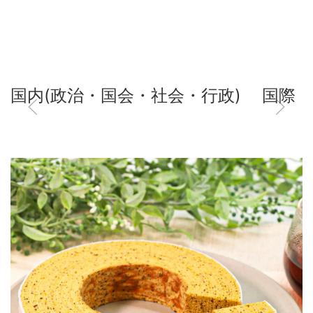
国内(政治・国会・社会・行政)
国際