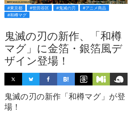
#東京都
#世田谷区
#鬼滅の刃
#アニメ商品
#和樽マグ
鬼滅の刃の新作、「和樽
マグ」に金箔・銀箔風デ
ザイン登場！
鬼滅の刃の新作「和樽マグ」が登
場！