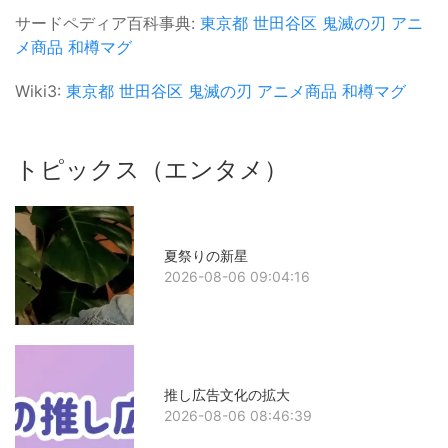
サードペディア百科事典:
東京都
世田谷区
鬼滅の刃
アニ
メ商品
和樽マグ
Wiki3:
東京都
世田谷区
鬼滅の刃
アニメ商品
和樽マグ
トピックス（エンタメ）
夏祭りの新星
2026-08-06 09:04:16
推し広告文化の拡大
2026-08-06 08:46:39