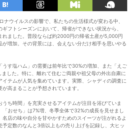
コロナウイルスの影響で、私たちの生活様式が変わる中、
のギフトシーズンにおいて、帰省ができない状況から、
ました。普段ならば約2000円の帰省土産が5,000円
品が増加。その背景には、会えない分だけ相手を思いやる
「うす塩ハム」の需要は前年比で30%の増加、また「えご
しました。特に、離れて住むご両親や祖父母の外出自粛に
アイテムが人気を集めています。実際、シャディの調査に
要が高まることが予想されています。
おうち時間」を充実させるアイテムが注目を浴びていま
、「おせち」は7%増、冬季全体で32%の成長を見せまし
、名店の味や自分を甘やかすためのスイーツが注がれるよ
売予定数のなんと3倍以上もの売り上げを記録し、大ヒッ