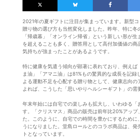
2021年の夏ギフトに注目が集まっています。新型
贈り物の選び方も当然変化しました。昨年、特に冬
「帰歳暮」「オンライン帰省」という新しい形が生まれ
を超えることも多く、贈答用として高付加価値の商
気持ちが強まったことがあるようです。
特に健康を気遣う傾向が顕著に表れており、例えば
ま油」「アマニ油」は81%もの驚異的な成長を記録
よる運動不足を心配する贈り物として、健康志向の
よれば、こうした「思いやりヘルシーギフト」の需
年末年始には自宅での楽しみも拡大し、いわゆる「
す。「クリスマス」商品の販売は前年比20%アップ
た。このように、自宅での時間を豊かにするために
うになりました。堂島ロールとのコラボ商品は、発
トとなっています。