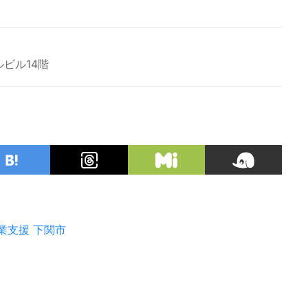
ビル14階
業支援
下関市