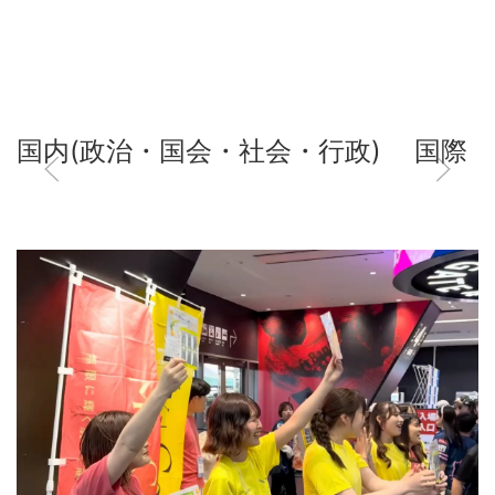
国内(政治・国会・社会・行政)
国際