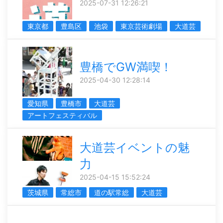
2025-07-31 12:26:21
東京都
豊島区
池袋
東京芸術劇場
大道芸
豊橋でGW満喫！
2025-04-30 12:28:14
愛知県
豊橋市
大道芸
アートフェスティバル
大道芸イベントの魅
力
2025-04-15 15:52:24
茨城県
常総市
道の駅常総
大道芸