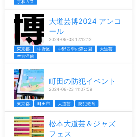
京和ガス
大道芸博2024 アンコ
ール
2024-09-08 12:12:12
東京都
中野区
中野四季の森公園
大道芸
生方洋佑
町田の防犯イベント
2024-08-23 11:07:59
東京都
町田市
大道芸
防犯教育
松本大道芸＆ジャズ
フェス