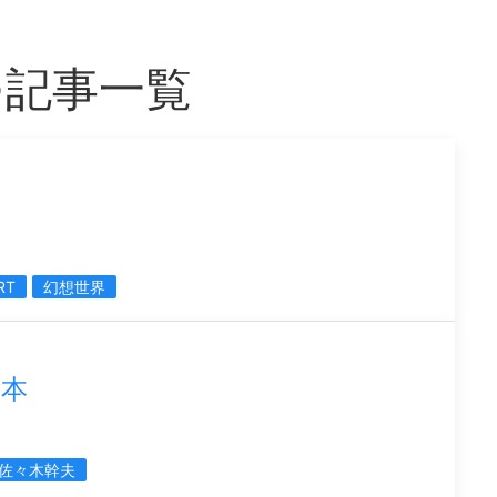
つ記事一覧
RT
幻想世界
の本
佐々木幹夫