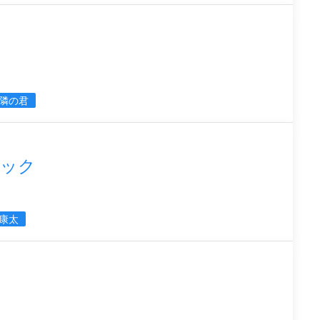
隣の君
ブック
康太