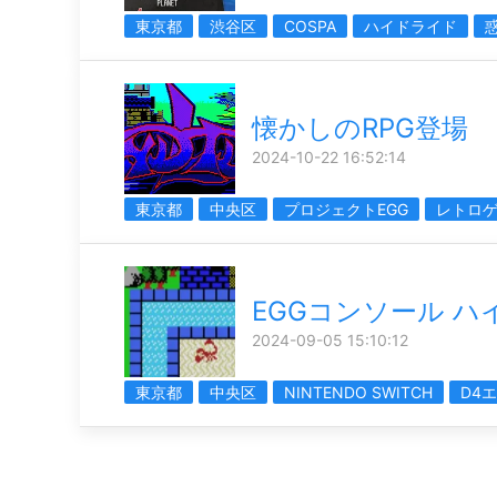
東京都
渋谷区
COSPA
ハイドライド
懐かしのRPG登場
2024-10-22 16:52:14
東京都
中央区
プロジェクトEGG
レトロ
EGGコンソール ハ
2024-09-05 15:10:12
東京都
中央区
NINTENDO SWITCH
D4