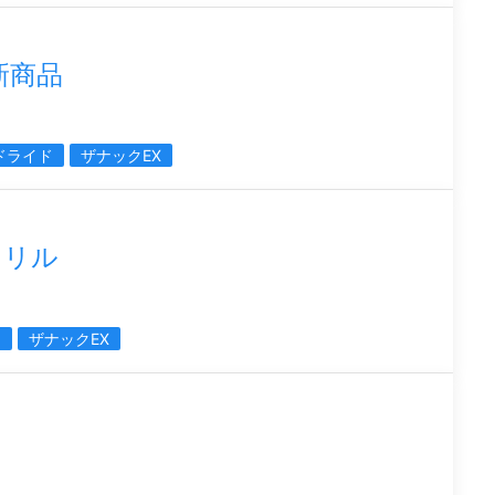
新商品
ドライド
ザナックEX
クリル
ド
ザナックEX