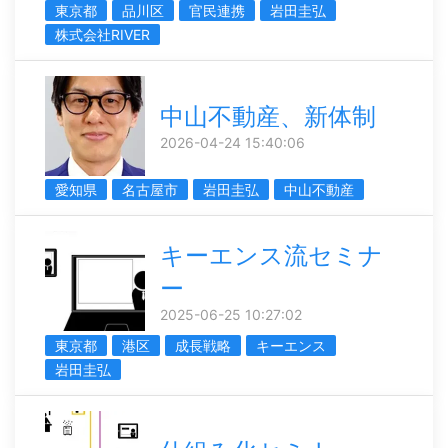
東京都
品川区
官民連携
岩田圭弘
株式会社RIVER
中山不動産、新体制
2026-04-24 15:40:06
愛知県
名古屋市
岩田圭弘
中山不動産
キーエンス流セミナ
ー
2025-06-25 10:27:02
東京都
港区
成長戦略
キーエンス
岩田圭弘