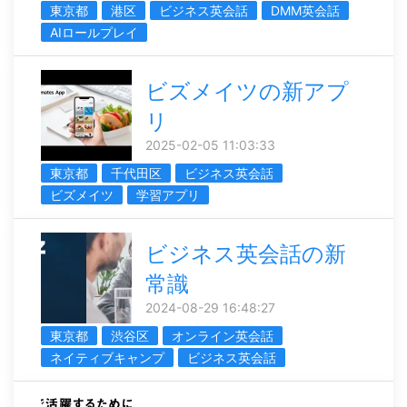
東京都
港区
ビジネス英会話
DMM英会話
AIロールプレイ
ビズメイツの新アプ
リ
2025-02-05 11:03:33
東京都
千代田区
ビジネス英会話
ビズメイツ
学習アプリ
ビジネス英会話の新
常識
2024-08-29 16:48:27
東京都
渋谷区
オンライン英会話
ネイティブキャンプ
ビジネス英会話