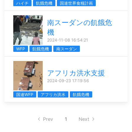
ハイチ
飢餓危機
国連世界食糧計画
南スーダンの飢餓危
機
2024-11-08 16:54:21
WFP
飢餓危機
南スーダン
アフリカ洪水支援
2024-09-23 17:19:56
国連WFP
アフリカ洪水
飢餓危機
Prev
1
Next