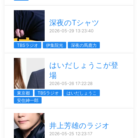
深夜のTシャツ
2026-05-29 13:23:40
TBSラジオ
伊集院光
深夜の馬鹿力
はいだしょうこが登
場
2026-05-26 17:22:28
東京都
TBSラジオ
はいだしょうこ
安住紳一郎
井上芳雄のラジオ
2026-05-25 12:23:17