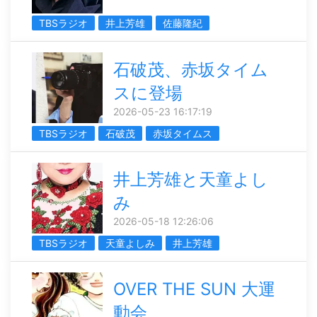
TBSラジオ
井上芳雄
佐藤隆紀
石破茂、赤坂タイム
スに登場
2026-05-23 16:17:19
TBSラジオ
石破茂
赤坂タイムス
井上芳雄と天童よし
み
2026-05-18 12:26:06
TBSラジオ
天童よしみ
井上芳雄
OVER THE SUN 大運
動会