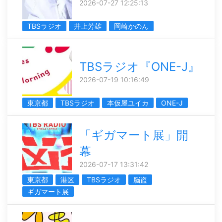
2026-07-27 12:25:13
TBSラジオ
井上芳雄
岡崎かのん
TBSラジオ『ONE-J』
2026-07-19 10:16:49
東京都
TBSラジオ
本仮屋ユイカ
ONE-J
「ギガマート展」開
幕
2026-07-17 13:31:42
東京都
港区
TBSラジオ
脳盗
ギガマート展