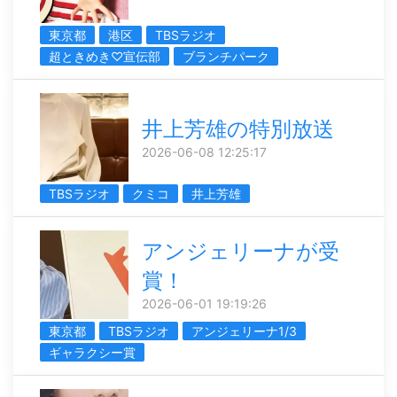
東京都
港区
TBSラジオ
超ときめき♡宣伝部
ブランチパーク
井上芳雄の特別放送
2026-06-08 12:25:17
TBSラジオ
クミコ
井上芳雄
アンジェリーナが受
賞！
2026-06-01 19:19:26
東京都
TBSラジオ
アンジェリーナ1/3
ギャラクシー賞