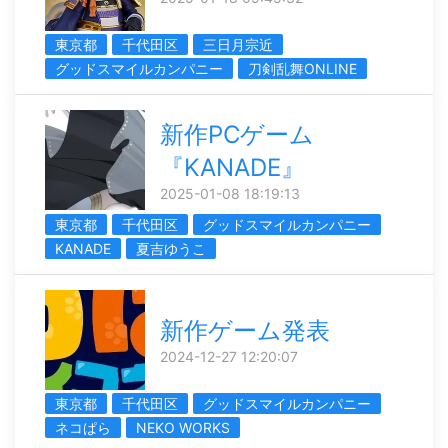
東京都
千代田区
三日月宗近
グッドスマイルカンパニー
刀剣乱舞ONLINE
新作PCゲーム
『KANADE』
2025-01-08 18:19:13
東京都
千代田区
グッドスマイルカンパニー
KANADE
夏吉ゆうこ
新作ゲーム発表
2024-12-27 12:20:07
東京都
千代田区
グッドスマイルカンパニー
ネコぱら
NEKO WORKS