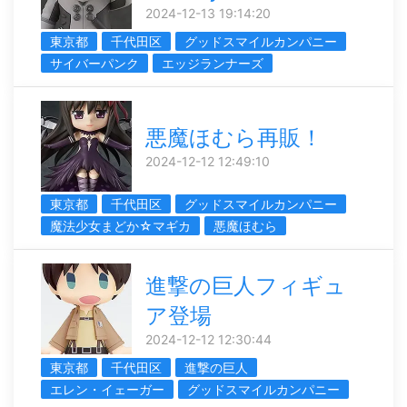
2024-12-13 19:14:20
東京都
千代田区
グッドスマイルカンパニー
サイバーパンク
エッジランナーズ
悪魔ほむら再販！
2024-12-12 12:49:10
東京都
千代田区
グッドスマイルカンパニー
魔法少女まどか☆マギカ
悪魔ほむら
進撃の巨人フィギュ
ア登場
2024-12-12 12:30:44
東京都
千代田区
進撃の巨人
エレン・イェーガー
グッドスマイルカンパニー