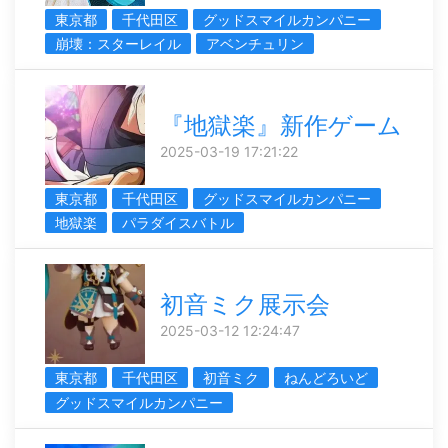
東京都
千代田区
グッドスマイルカンパニー
崩壊：スターレイル
アベンチュリン
『地獄楽』新作ゲーム
2025-03-19 17:21:22
東京都
千代田区
グッドスマイルカンパニー
地獄楽
パラダイスバトル
初音ミク展示会
2025-03-12 12:24:47
東京都
千代田区
初音ミク
ねんどろいど
グッドスマイルカンパニー