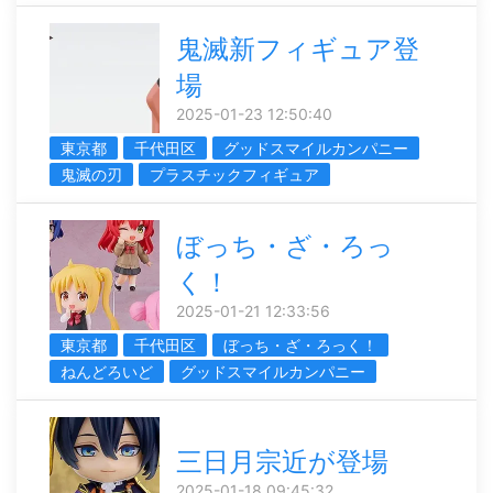
鬼滅新フィギュア登
場
2025-01-23 12:50:40
東京都
千代田区
グッドスマイルカンパニー
鬼滅の刃
プラスチックフィギュア
ぼっち・ざ・ろっ
く！
2025-01-21 12:33:56
東京都
千代田区
ぼっち・ざ・ろっく！
ねんどろいど
グッドスマイルカンパニー
三日月宗近が登場
2025-01-18 09:45:32