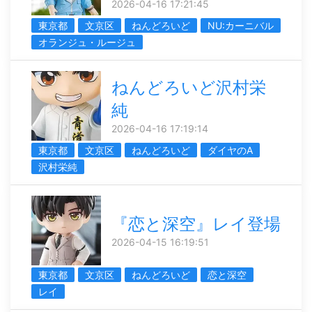
2026-04-16 17:21:45
東京都
文京区
ねんどろいど
NU:カーニバル
オランジュ・ルージュ
ねんどろいど沢村栄
純
2026-04-16 17:19:14
東京都
文京区
ねんどろいど
ダイヤのA
沢村栄純
『恋と深空』レイ登場
2026-04-15 16:19:51
東京都
文京区
ねんどろいど
恋と深空
レイ