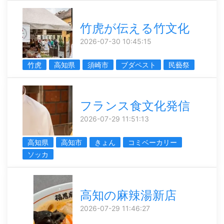
竹虎が伝える竹文化
2026-07-30 10:45:15
竹虎
高知県
須崎市
ブダペスト
民藝祭
フランス食文化発信
2026-07-29 11:51:13
高知県
高知市
きょん
コミベーカリー
ソッカ
高知の麻辣湯新店
2026-07-29 11:46:27