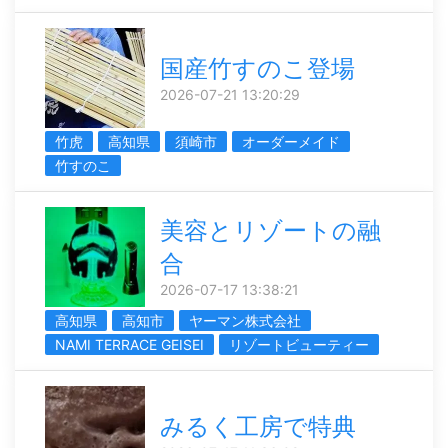
国産竹すのこ登場
2026-07-21 13:20:29
竹虎
高知県
須崎市
オーダーメイド
竹すのこ
美容とリゾートの融
合
2026-07-17 13:38:21
高知県
高知市
ヤーマン株式会社
NAMI TERRACE GEISEI
リゾートビューティー
みるく工房で特典