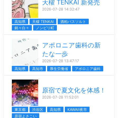
天櫂 TENKAI 新発売
2026-07-28 14:32:47
高知県
天櫂 TENKAI
酒粕バスソルト
銘々白々
ノンビリ町
アポロニア歯科の新
たな一歩
2026-07-28 13:47:17
高知県
高知市
厚生労働省
アポロニア歯科
原宿で夏文化を体感！
2026-07-28 11:52:01
東京都
渋谷区
高知県
KAWAII夜市
原宿よさこい