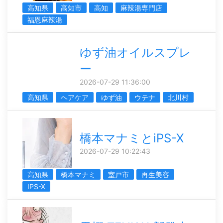
高知県
高知市
高知
麻辣湯専門店
福恩麻辣湯
ゆず油オイルスプレ
ー
2026-07-29 11:36:00
高知県
ヘアケア
ゆず油
ウテナ
北川村
橋本マナミとiPS-X
2026-07-29 10:22:43
高知県
橋本マナミ
室戸市
再生美容
IPS-X