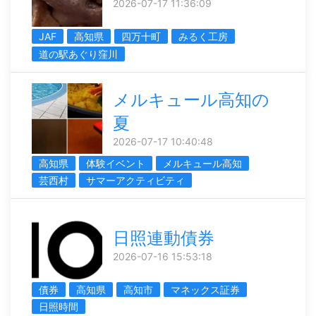
2026-07-17 11:36:09
JAF
高知県
四万十町
みるく工房
道の駅あぐり窪川
メルキュール高知の
夏
2026-07-17 10:40:48
高知県
体験イベント
メルキュール高知
芸西村
サマーアクティビティ
日照連動債券
2026-07-16 15:53:18
債券
高知県
高知市
マネックス証券
日照時間