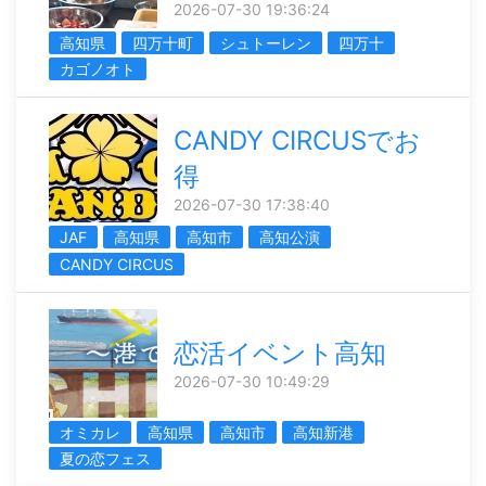
2026-07-30 19:36:24
高知県
四万十町
シュトーレン
四万十
カゴノオト
CANDY CIRCUSでお
得
2026-07-30 17:38:40
JAF
高知県
高知市
高知公演
CANDY CIRCUS
恋活イベント高知
2026-07-30 10:49:29
オミカレ
高知県
高知市
高知新港
夏の恋フェス