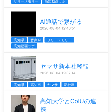
リリーメモリー
高知動画ラボ
AI通話で繋がる
2026-08-04 12:46:51
高知県
音声AI
リリーメモリー
高知動画ラボ
ヤマサ新本社移転
2026-08-04 12:37:14
高知県
高知市
ヤマサ
新社屋
高知大学とCoIUの連
携