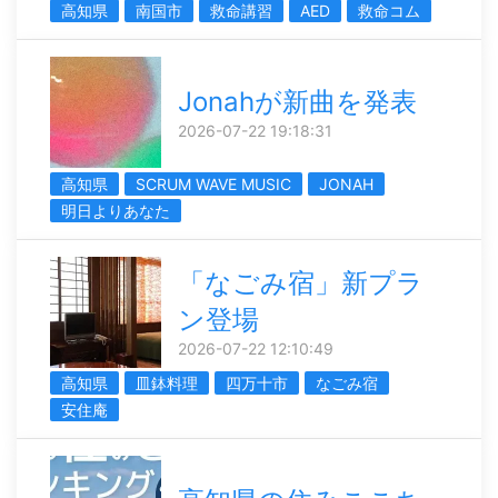
高知県
南国市
救命講習
AED
救命コム
Jonahが新曲を発表
2026-07-22 19:18:31
高知県
SCRUM WAVE MUSIC
JONAH
明日よりあなた
「なごみ宿」新プラ
ン登場
2026-07-22 12:10:49
高知県
皿鉢料理
四万十市
なごみ宿
安住庵