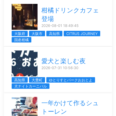
柑橘ドリンクカフェ
登場
2026-08-01 18:49:45
大阪府
大阪市
高知県
CITRUS JOURNEY
国産柑橘
愛犬と楽しむ夜
2026-07-31 10:56:30
高知県
大豊町
ゆとりすとパークおおとよ
犬ナイトカーニバル
一年かけて作るシュ
トーレン