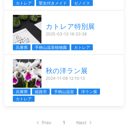
カトレア
聖女付きメイド
ゼノイス
カトレア特別展
2025-03-13 16:33:38
兵庫県
手柄山温室植物園
カトレア
秋の洋ラン展
2024-11-08 12:10:13
兵庫県
姫路市
手柄山温室
洋ラン展
カトレア
Prev
1
Next