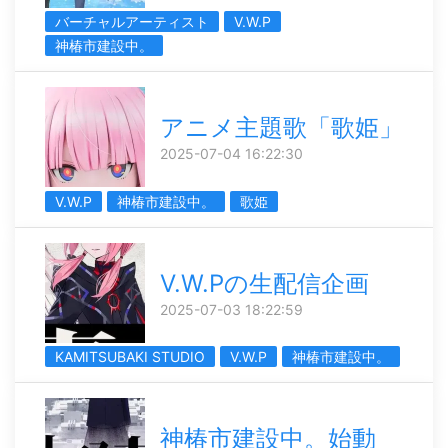
バーチャルアーティスト
V.W.P
神椿市建設中。
アニメ主題歌「歌姫」
2025-07-04 16:22:30
V.W.P
神椿市建設中。
歌姫
V.W.Pの生配信企画
2025-07-03 18:22:59
KAMITSUBAKI STUDIO
V.W.P
神椿市建設中。
神椿市建設中。始動