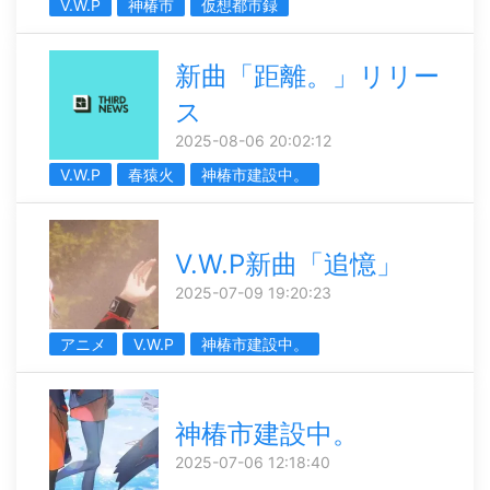
V.W.P
神椿市
仮想都市録
新曲「距離。」リリー
ス
2025-08-06 20:02:12
V.W.P
春猿火
神椿市建設中。
V.W.P新曲「追憶」
2025-07-09 19:20:23
アニメ
V.W.P
神椿市建設中。
神椿市建設中。
2025-07-06 12:18:40