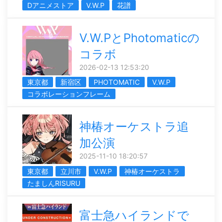
Dアニメストア
V.W.P
花譜
V.W.PとPhotomaticの
コラボ
2026-02-13 12:53:20
東京都
新宿区
PHOTOMATIC
V.W.P
コラボレーションフレーム
神椿オーケストラ追
加公演
2025-11-10 18:20:57
東京都
立川市
V.W.P
神椿オーケストラ
たましんRISURU
富士急ハイランドで