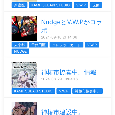
新宿区
KAMITSUBAKI STUDIO
V.W.P
現象
NudgeとV.W.Pがコラ
ボ
2024-09-10 21:14:06
東京都
千代田区
クレジットカード
V.W.P
NUDGE
神椿市協奏中。情報
2024-08-29 10:04:16
KAMITSUBAKI STUDIO
V.W.P
神椿市協奏中。
神椿市建設中。