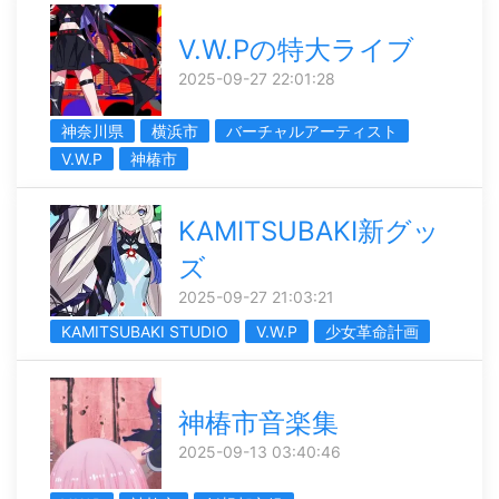
V.W.Pの特大ライブ
2025-09-27 22:01:28
神奈川県
横浜市
バーチャルアーティスト
V.W.P
神椿市
KAMITSUBAKI新グッ
ズ
2025-09-27 21:03:21
KAMITSUBAKI STUDIO
V.W.P
少女革命計画
神椿市音楽集
2025-09-13 03:40:46