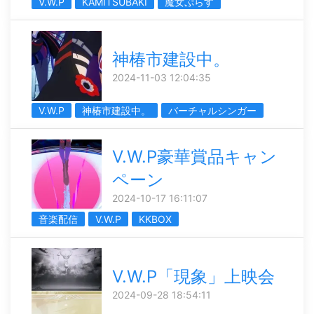
V.W.P
KAMITSUBAKI
魔女ぷらす
神椿市建設中。
2024-11-03 12:04:35
V.W.P
神椿市建設中。
バーチャルシンガー
V.W.P豪華賞品キャン
ペーン
2024-10-17 16:11:07
音楽配信
V.W.P
KKBOX
V.W.P「現象」上映会
2024-09-28 18:54:11