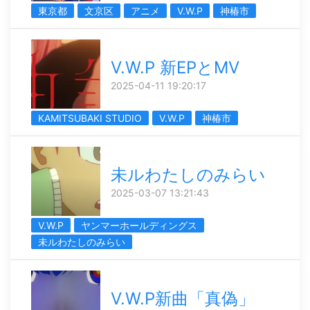
東京都
文京区
アニメ
V.W.P
神椿市
V.W.P 新EPとMV
2025-04-11 19:20:17
KAMITSUBAKI STUDIO
V.W.P
神椿市
未ルわたしのみらい
2025-03-07 13:21:43
V.W.P
ヤンマーホールディングス
未ルわたしのみらい
V.W.P新曲「真偽」