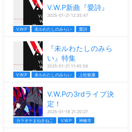
V.W.P新曲『愛詩』
2025-01-21 12:35:47
V.W.P
未ルわたしのみらい
愛詩
『未ルわたしのみら
い』特集
2025-01-21 11:45:56
V.W.P
未ルわたしのみらい
上松範康
V.W.Pの3rdライブ決
定！
2025-01-18 21:20:27
カラオケまねきねこ
V.W.P
神椿市