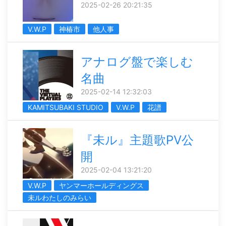
2025-02-26 20:21:35
V.W.P
神椿市
他人事
アナログ盤で楽しむ
名曲
2025-02-14 12:32:03
KAMITSUBAKI STUDIO
V.W.P
花譜
『未ル』主題歌PV公
開
2025-02-04 13:21:20
V.W.P
ヤンマーホールディングス
未ルわたしのみらい