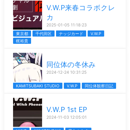
V.W.P来春コラボクレ
カ
2025-01-05 11:18:23
東京都
千代田区
ナッジカード
V.W.P
梶裕貴
同位体の冬休み
2024-12-24 10:31:25
KAMITSUBAKI STUDIO
V.W.P
同位体観察日記
V.W.P 1st EP
2024-11-03 12:05:01