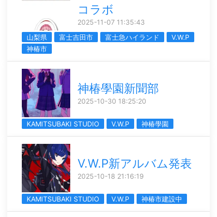
コラボ
2025-11-07 11:35:43
山梨県
富士吉田市
富士急ハイランド
V.W.P
神椿市
神椿學園新聞部
2025-10-30 18:25:20
KAMITSUBAKI STUDIO
V.W.P
神椿學園
V.W.P新アルバム発表
2025-10-18 21:16:19
KAMITSUBAKI STUDIO
V.W.P
神椿市建設中