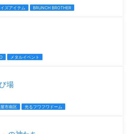
ライズアイテム
BRUNCH BROTHER
ト
O
メタルイベント
び場
古屋市南区
光るフワフワドーム