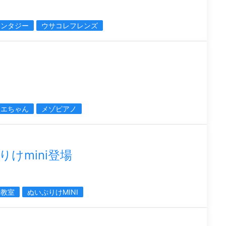
ァンタジー
ウサコレフレンズ
リエちゃん
メゾピアノ
けmini登場
殺教室
ぬいぷりけMINI