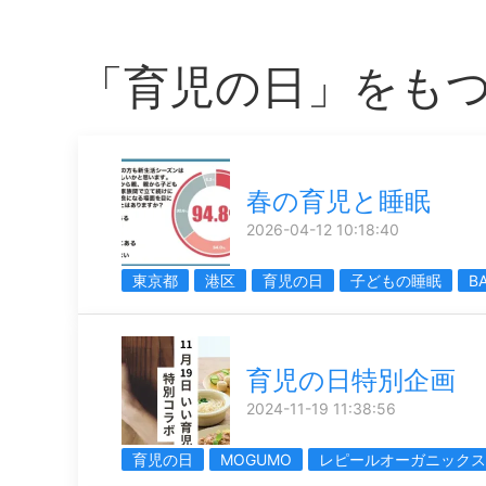
「育児の日」をも
春の育児と睡眠
2026-04-12 10:18:40
東京都
港区
育児の日
子どもの睡眠
B
育児の日特別企画
2024-11-19 11:38:56
育児の日
MOGUMO
レピールオーガニックス