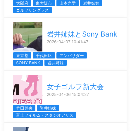
大阪府
東大阪市
山本光学
岩井姉妹
ゴルフサングラス
岩井姉妹とSony Bank
2026-04-07 10:41:47
東京都
千代田区
アンバサダー
SONY BANK
岩井姉妹
女子ゴルフ新大会
2025-04-06 15:04:27
竹田麗央
岩井姉妹
富士フイルム・スタジオアリス