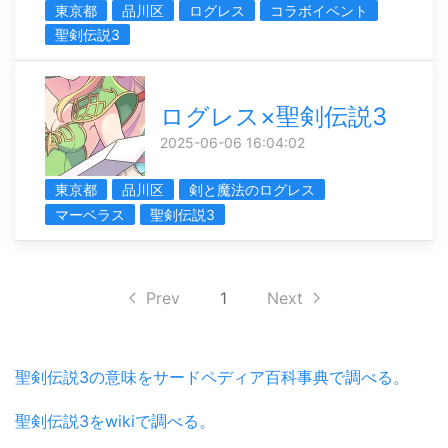
東京都
品川区
ログレス
コラボイベント
聖剣伝説3
ログレス×聖剣伝説3
2025-06-06 16:04:02
東京都
品川区
剣と魔法のログレス
マーベラス
聖剣伝説3
Prev
1
Next
聖剣伝説3の意味をサードペディア百科事典で調べる。
聖剣伝説3をwikiで調べる。