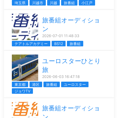
埼玉県
川越市
川越
旅番組
小江戸
旅番組オーディショ
ン
2026-07-01 11:48:33
テアトルアカデミー
BS12
旅番組
ユーロスターひとり
旅
2026-06-03 16:47:18
東京都
港区
旅番組
ユーロスター
ジョワTV
旅番組オーディショ
ン