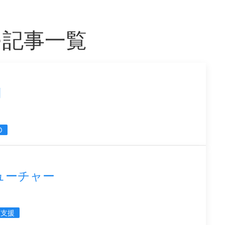
つ記事一覧
制
O
フューチャー
売支援