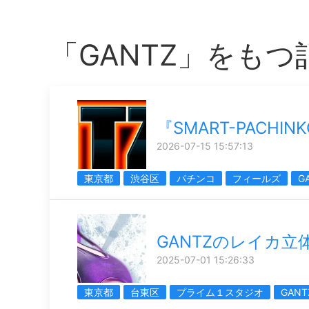
「GANTZ」をもつ
『SMART-PACHIN
2026-07-15 15:57:13
東京都
渋谷区
パチンコ
フィールズ
G
GANTZのレイカ立
2025-07-01 15:26:33
東京都
台東区
プライム１スタジオ
GANT