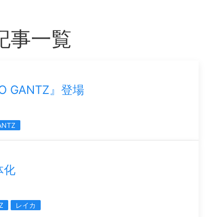
記事一覧
KO GANTZ』登場
ANTZ
体化
Z
レイカ