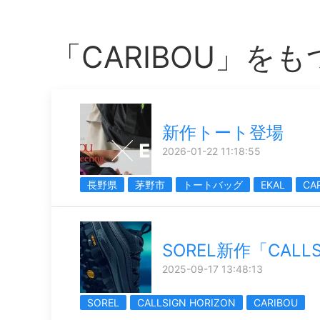
「CARIBOU」を
新作トート登場
2026-01-22 11:18:55
長野県
茅野市
トートバッグ
EKAL
CA
SOREL新作「CALLS
2025-09-17 13:48:13
SOREL
CALLSIGN HORIZON
CARIBOU