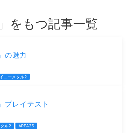
」をもつ記事一覧
』の魅力
イニーメタル2
』プレイテスト
タル2
AREA35