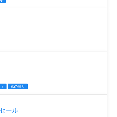
ル
ティ
窓の曇り
別セール