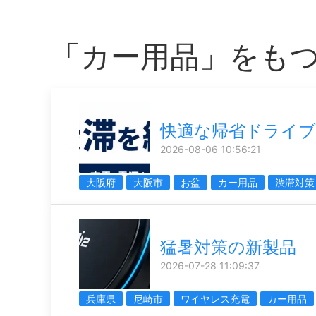
「カー用品」をも
快適な帰省ドライブ
2026-08-06 10:56:21
大阪府
大阪市
お盆
カー用品
渋滞対策
猛暑対策の新製品
2026-07-28 11:09:37
兵庫県
尼崎市
ワイヤレス充電
カー用品