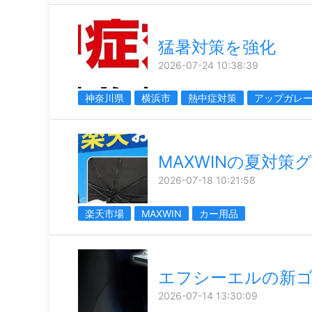
猛暑対策を強化
2026-07-24 10:38:39
神奈川県
横浜市
熱中症対策
アップガレ
MAXWINの夏対策
2026-07-18 10:21:58
楽天市場
MAXWIN
カー用品
エフシーエルの新
2026-07-14 13:30:09