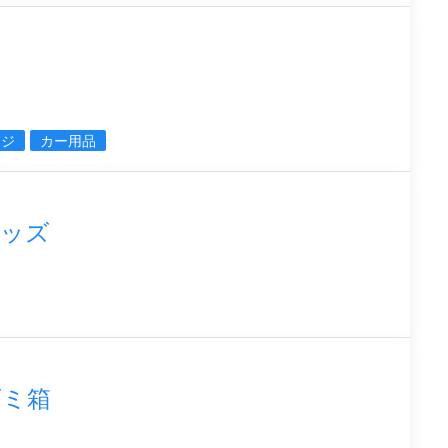
ージ
カー用品
グッズ
ゴミ箱