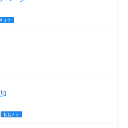
音ミク
加
初音ミク