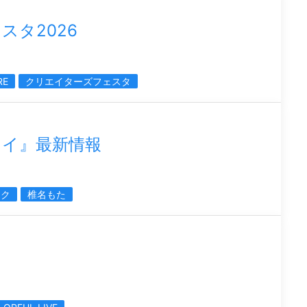
スタ2026
RE
クリエイターズフェスタ
カイ』最新情報
ミク
椎名もた