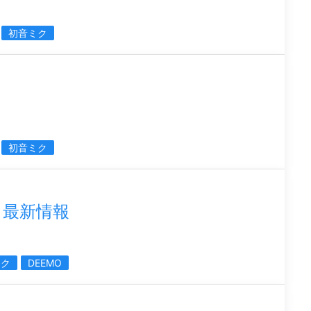
初音ミク
ト
初音ミク
イ最新情報
ミク
DEEMO