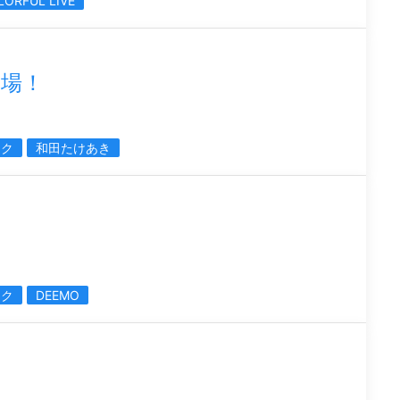
LORFUL LIVE
場！
ミク
和田たけあき
ミク
DEEMO