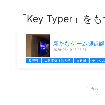
「Key Typer」
新たなゲーム拠点誕
2026-05-19 16:25:31
長野県
大阪電気通信大学
立科町
デジタ
Prev