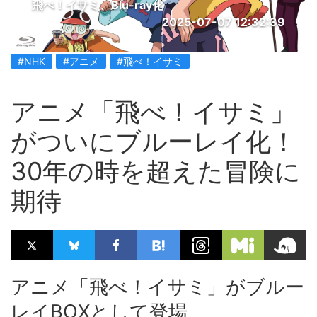
飛べ！イサミ、Blu-ray化
2025-07-07 12:32:39
#NHK
#アニメ
#飛べ！イサミ
アニメ「飛べ！イサミ」
がついにブルーレイ化！
30年の時を超えた冒険に
期待
アニメ「飛べ！イサミ」がブルー
レイBOXとして登場