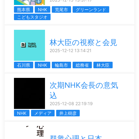
熊本県
NHK
荒尾市
グリーンランド
こどもスタジオ
林大臣の視察と会見
2025-12-12 13:14:21
石川県
NHK
輪島市
総務省
林大臣
次期NHK会長の意気
込
2025-12-08 22:19:19
NHK
メディア
井上樹彦
群衆心理と日本