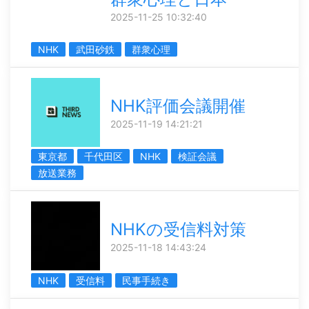
2025-11-25 10:32:40
NHK
武田砂鉄
群衆心理
NHK評価会議開催
2025-11-19 14:21:21
東京都
千代田区
NHK
検証会議
放送業務
NHKの受信料対策
2025-11-18 14:43:24
NHK
受信料
民事手続き