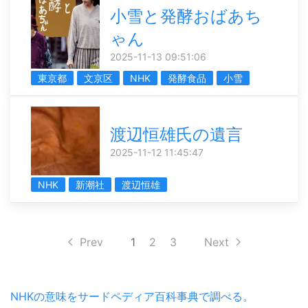
小雪と発酵おばあち
ゃん
2025-11-13 09:51:06
東京都
文京区
NHK
発酵食品
小雪
渡辺恒雄氏の遺言
2025-11-12 11:45:47
NHK
新潮社
渡辺恒雄
Prev
1
2
3
Next
NHKの意味をサードペディア百科事典で調べる。