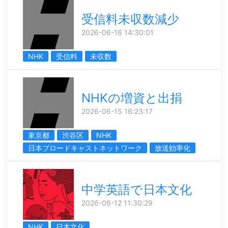
受信料未収数減少
2026-06-16 14:30:01
NHK
受信料
未収数
NHKの増資と出捐
2026-06-15 16:23:17
東京都
渋谷区
NHK
日本ブロードキャストネットワーク
放送効率化
中学英語で日本文化
2026-06-12 11:30:29
NHK
日本文化