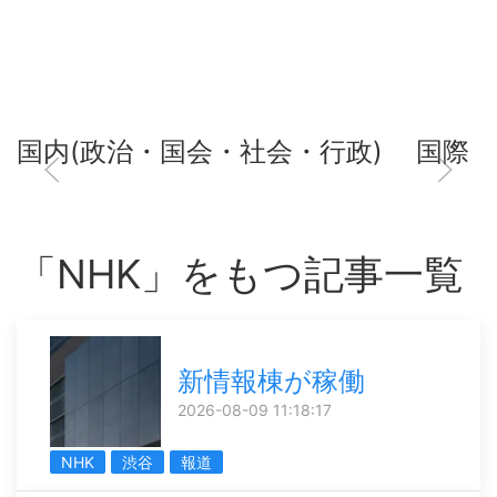
国内(政治・国会・社会・行政)
国際
「NHK」をもつ記事一覧
新情報棟が稼働
2026-08-09 11:18:17
NHK
渋谷
報道