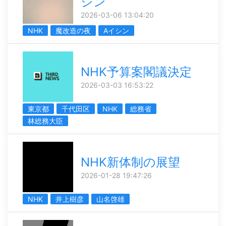
シン
2026-03-06 13:04:20
NHK
魔改造の夜
Aイシン
NHK予算案閣議決定
2026-03-03 16:53:22
東京都
千代田区
NHK
総務省
林総務大臣
NHK新体制の展望
2026-01-28 19:47:26
NHK
井上樹彦
山名啓雄