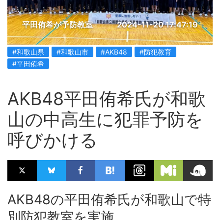
平田侑希が予防教室
2024-11-20 17:47:19
#和歌山県
#和歌山市
#AKB48
#防犯教育
#平田侑希
AKB48平田侑希氏が和歌
山の中高生に犯罪予防を
呼びかける
AKB48の平田侑希氏が和歌山で特
別防犯教室を実施