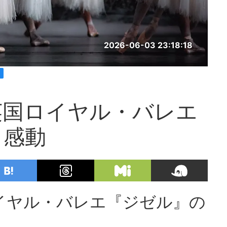
2026-06-03 23:18:18
英国ロイヤル・バレエ
と感動
イヤル・バレエ『ジゼル』の