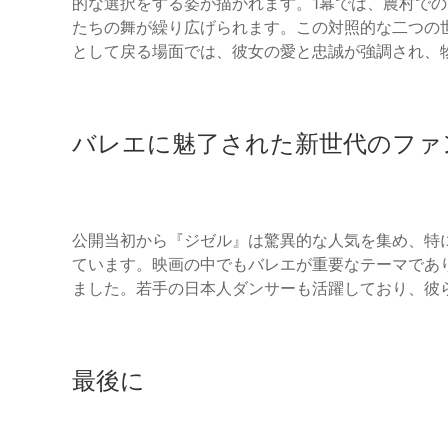
的な選択をする姿が描かれます。1幕では、農村で
たちの舞が繰り広げられます。この対照的な二つの
として戻る場面では、彼女の愛と忠誠が強調され、
バレエに魅了された新世代のファ
公開当初から『ジゼル』は驚異的な人気を集め、特
ています。映画の中でもバレエが重要なテーマであ
ました。若手の日本人ダンサーも活躍しており、彼
最後に