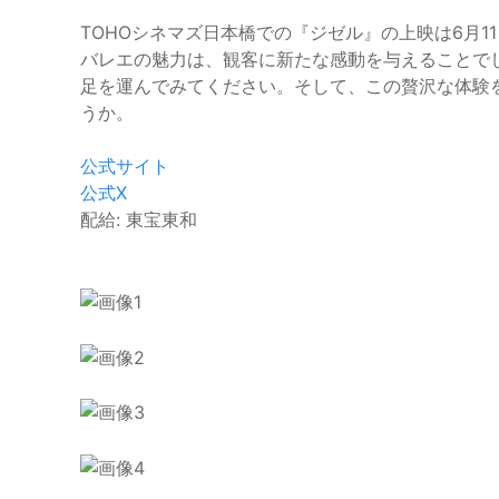
TOHOシネマズ日本橋での『ジゼル』の上映は6月
バレエの魅力は、観客に新たな感動を与えることで
足を運んでみてください。そして、この贅沢な体験
うか。
公式サイト
公式X
配給: 東宝東和