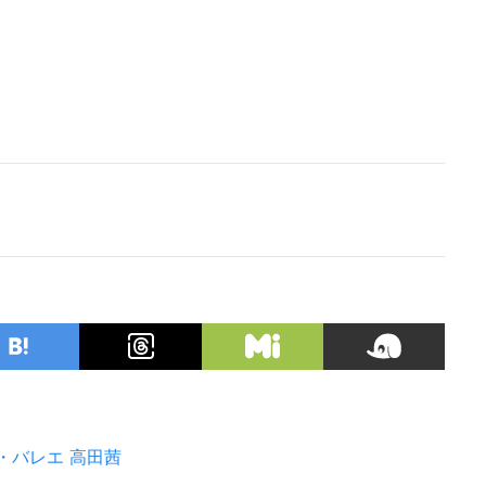
・バレエ
高田茜