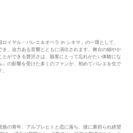
ロイヤル・バレエ＆オペラ in シネマ」の一環として、
でき、迫力ある音響とともに演出されます。舞台の細やか
ことができる贅沢さは、観客にとって忘れがたい体験にな
ル』の影響を受けた多くのファンが、初めてバレエを生で
す。
貴族の青年、アルブレヒトと恋に落ち、彼に裏切られ絶望