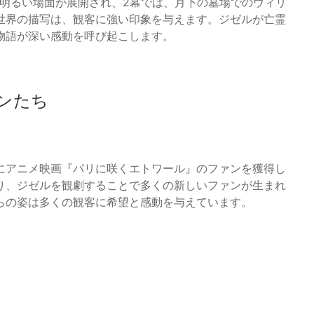
の明るい場面が展開され、2幕では、月下の墓場でのウィリ
世界の描写は、観客に強い印象を与えます。ジゼルが亡霊
物語が深い感動を呼び起こします。
ンたち
にアニメ映画『パリに咲くエトワール』のファンを獲得し
り、ジゼルを観劇することで多くの新しいファンが生まれ
らの姿は多くの観客に希望と感動を与えています。