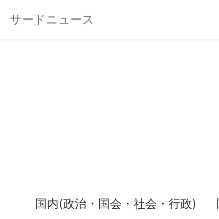
サードニュース
国内(政治・国会・社会・行政)