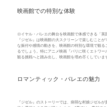
映画館での特別な体験
ロイヤル・バレエの舞台を映画館で体感できる「英国
『ジゼル』は映画館の大スクリーンで楽しむことが
な振付や感情の動きを、映画館の特別な環境で観る
るでしょう。特にアニメ映画『パリに咲くエトワー
観る挑戦へと踏み出し、映画館を埋め尽くしていま
ロマンティック・バレエの魅力
『ジゼル』のストーリーでは、病弱な村娘ジゼルが