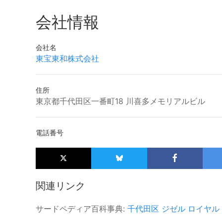
会社情報
会社名
東宝東和株式会社
住所
東京都千代田区一番町18 川喜多メモリアルビル
電話番号
関連リンク
サードペディア百科事典:
千代田区
ジゼル
ロイヤル