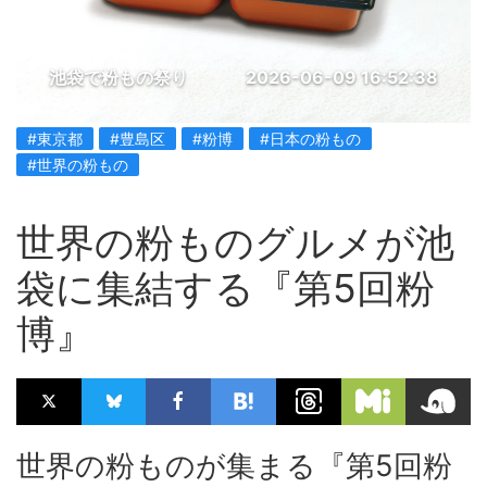
池袋で粉もの祭り
2026-06-09 16:52:38
#東京都
#豊島区
#粉博
#日本の粉もの
#世界の粉もの
世界の粉ものグルメが池
袋に集結する『第5回粉
博』
世界の粉ものが集まる『第5回粉