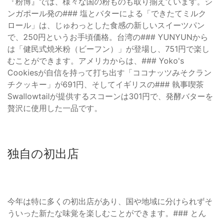
『粉博』では、様々な国の粉ものも取り揃えています。シ
ンガポール発の### 塩とバターによる「できたてミルク
ロール」は、じゅわっとした食感の新しいスイーツパン
で、250円というお手頃価格。台湾の### YUNYUNから
は「健民式焼米粉（ビーフン）」が登場し、751円で楽し
むことができます。アメリカからは、### Yoko's
Cookiesが自信を持って打ち出す「ココナッツみそクラン
チクッキー」が691円、そしてイギリスの### 執事喫茶
Swallowtailが提供するスコーンは301円で、発酵バターを
贅沢に使用した一品です。
独自の初出店
今年は特に多くの初出店があり、国や地域に分けられずそ
ういった新たな味覚を楽しむことができます。### とん