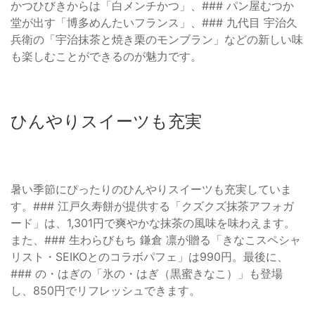
かつひびきからは「白メンチかつ」、### パン屋むつか
堂が出す「博多めんたいフランス」、### 九代目 宇治久
兵衛の「宇治抹茶と焼き栗のモンブラン」などの新しい味
も楽しむことができるのが魅力です。
ひんやりスイーツも充実
暑い季節にぴったりのひんやりスイーツも充実していま
す。### 江戸久寿餅が提供する「クズクズ抹茶アフォガ
ード」は、1,301円で爽やかな抹茶の風味を味わえます。
また、### 生わらびもち 鎌倉 凛が贈る「きなこスペシャ
リスト・SEIKOとのコラボパフェ」は990円。最後に、
### の・はぎの「氷の・はぎ（黒蜜きなこ）」も登場
し、850円でリフレッシュできます。