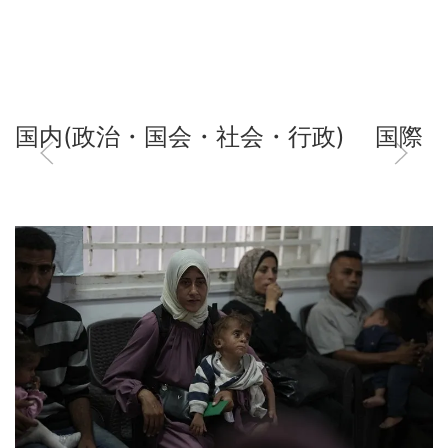
国内(政治・国会・社会・行政)
国際