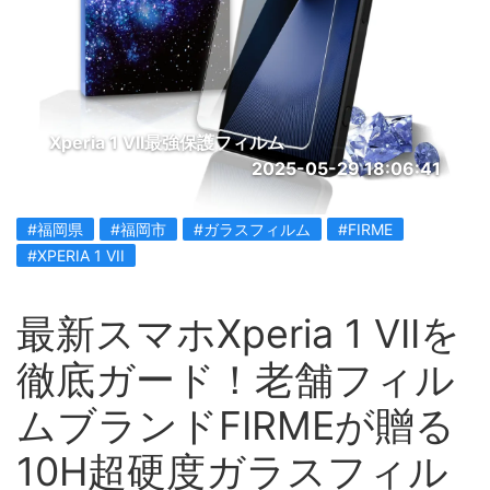
Xperia 1 VII最強保護フィルム
2025-05-29 18:06:41
#福岡県
#福岡市
#ガラスフィルム
#FIRME
#XPERIA 1 VII
最新スマホXperia 1 VIIを
徹底ガード！老舗フィル
ムブランドFIRMEが贈る
10H超硬度ガラスフィル