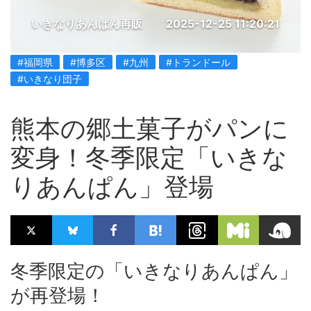
いきなりあんぱん再販
2025-12-25 11:20:21
#福岡県
#博多区
#九州
#トランドール
#いきなり団子
熊本の郷土菓子がパンに
変身！冬季限定「いきな
りあんぱん」登場
冬季限定の「いきなりあんぱん」
が再登場！