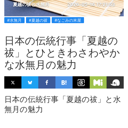
夏越の祓と水無月
2026-05-16 17:21:53
#水無月
#夏越の祓
#なごみの米屋
日本の伝統行事「夏越の
祓」とひときわさわやか
な水無月の魅力
日本の伝統行事「夏越の祓」と水
無月の魅力